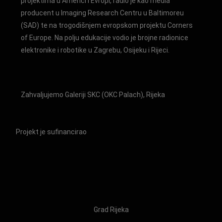
projektima u Americi i Evropi, radio je kao media
producent u Imaging Research Centru u Baltimoreu
(SAD) te na trogodišnjem evropskom projektu Corners
of Europe. Na polju edukacije vodio je brojne radionice
elektronike i robotike u Zagrebu, Osijeku i Rijeci.
Zahvaljujemo Galeriji SKC (OKC Palach), Rijeka
Projekt je sufinancirao
Grad Rijeka