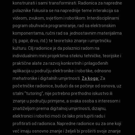
konstruirati i sami transformirati. Radionica za napredne
polaznike fokusira se na naprednije teme interakcija sa
videom, zvukom, svjetlom i robotikom. Interdisciplinarni
pogram obuhvaća programiranje, rad sa elektronskim
komponentama, ručni rad sa jednostavnim materijalima
(tj. papir, drvo, itd.) te teoretsko znanje i umjetničku
kulturu. Cilj radionice je da polaznici radom na
individualnim mini projektima steknu tehničke, teorijske i
praktične alate za razvoj konkretnih i prilagođenih
aplikacija u području elektronike i robotike, odnosno
mehatronike i digitalnih umjetnosti.
Za koga:
Za
početničke radionice, budući da se počinje od osnova, uz
stalni “tutoring”, nije potrebno prethodno iskustvo ili
znanje u području primjene, a svaka osoba s interesom i
znatiželjom prema digitalnoj umjetnosti, dizajnu,
elektronici i robotici moći će lako pristupiti radu i
profitirati od radionica. Napredne radionice su za one koji
već imaju osnovno znanje i željeli bi proširiti svoje znanje