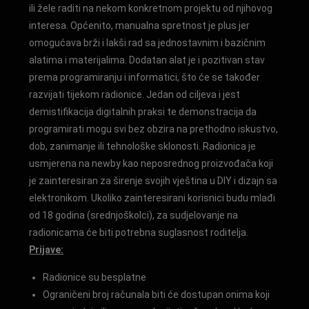
ili žele raditi na nekom konkretnom projektu od njihovog
interesa. Općenito, manualna spretnost je plus jer
omogućava brži i lakši rad sa jednostavnim i bazičnim
alatima i materijalima. Dodatan alat je i pozitivan stav
prema programiranju i informatici, što će se također
razvijati tijekom radionice. Jedan od ciljeva i jest
demistifikacija digitalnih praksi te demonstracija da
programirati mogu svi bez obzira na prethodno iskustvo,
dob, zanimanje ili tehnološke sklonosti. Radionica je
usmjerena na newby kao neposrednog proizvođača koji
je zainteresiran za širenje svojih vještina u DIY i dizajn sa
elektronikom. Ukoliko zainteresirani korisnici budu mlađi
od 18 godina (srednjoškolci), za sudjelovanje na
radionicama će biti potrebna suglasnost roditelja.
Prijave:
Radionice su besplatne
Ograničeni broj računala biti će dostupan onima koji