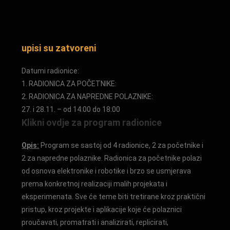
upisi su zatvoreni
Datumi radionice:
1. RADIONICA ZA POČETNIKE:
2. RADIONICA ZA NAPREDNE POLAZNIKE:
27. i 28.11. – od 14:00 do 18:00
Klikni ovdje za program radionice
Opis:
Program se sastoj od 4 radionice, 2 za početnike i
2 za napredne polaznike. Radionica za početnike polazi
od osnova elektronike i robotike i brzo se usmjerava
prema konkretnoj realizaciji malih projekata i
eksperimenata. Sve će teme biti tretirane kroz praktični
pristup, kroz projekte i aplikacije koje će polaznici
proučavati, promatrati i analizirati, replicirati,