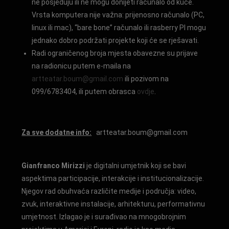
ne posjeduju ili ne mogu donijeti računalo od kuće.
Vrsta komputera nije važna: prijenosno računalo (PC,
linux ili mac), “bare bone” računalo ili rasberry PI mogu
jednako dobro podržati projekte koji će se rješavati.
Radi ograničenog broja mjesta obavezne su prijave
na radionicu putem e-maila na
artteatar.boum@gmail.com
ili pozivom na
099/6783404, ili putem obrasca
ovdje
.
Za sve dodatne info:
artteatar.boum@gmail.com
Gianfranco Mirizzi
je digitalni umjetnik koji se bavi
aspektima participacije, interakcije i institucionalizacije.
Njegov rad obuhvaća različite medije i područja: video,
zvuk, interaktivne instalacije, arhitekturu, performativnu
umjetnost. Izlagao je i surađivao na mnogobrojnim