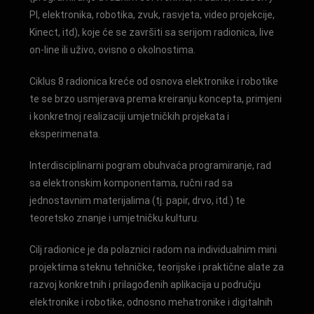
PI, elektronika, robotika, zvuk, rasvjeta, video projekcije,
Kinect, itd), koje će se završiti sa serijom radionica, live
on-line ili uživo, ovisno o okolnostima.
Ciklus 8 radionica kreće od osnova elektronike i robotike
te se brzo usmjerava prema kreiranju koncepta, primjeni
i konkretnoj realizaciji umjetničkih projekata i
eksperimenata.
Interdisciplinarni pogram obuhvaća programiranje, rad
sa elektronskim komponentama, ručni rad sa
jednostavnim materijalima (tj. papir, drvo, itd.) te
teoretsko znanje i umjetničku kulturu.
Cilj radionice je da polaznici radom na individualnim mini
projektima steknu tehničke, teorijske i praktične alate za
razvoj konkretnih i prilagođenih aplikacija u području
elektronike i robotike, odnosno mehatronike i digitalnih