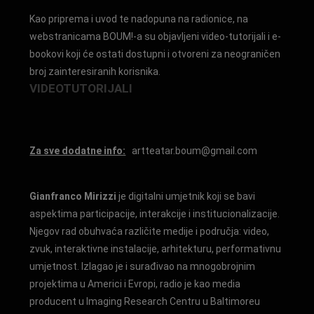
Kao priprema i uvod te nadopuna na radionice, na
webstranicama BOUM!-a su objavljeni video-tutorijali i e-
bookovi koji će ostati dostupni i otvoreni za neograničen
broj zainteresiranih korisnika.
VIDEOTUTORIJALI
Za sve dodatne info:
artteatar.boum@gmail.com
Gianfranco Mirizzi
je digitalni umjetnik koji se bavi
aspektima participacije, interakcije i institucionalizacije.
Njegov rad obuhvaća različite medije i područja: video,
zvuk, interaktivne instalacije, arhitekturu, performativnu
umjetnost. Izlagao je i surađivao na mnogobrojnim
projektima u Americi i Evropi, radio je kao media
producent u Imaging Research Centru u Baltimoreu