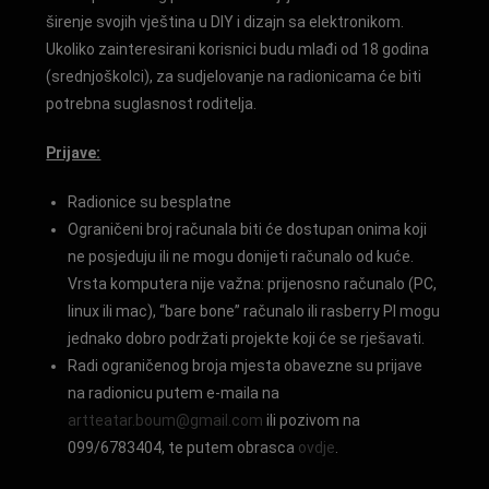
širenje svojih vještina u DIY i dizajn sa elektronikom.
Ukoliko zainteresirani korisnici budu mlađi od 18 godina
(srednjoškolci), za sudjelovanje na radionicama će biti
potrebna suglasnost roditelja.
Prijave:
Radionice su besplatne
Ograničeni broj računala biti će dostupan onima koji
ne posjeduju ili ne mogu donijeti računalo od kuće.
Vrsta komputera nije važna: prijenosno računalo (PC,
linux ili mac), “bare bone” računalo ili rasberry PI mogu
jednako dobro podržati projekte koji će se rješavati.
Radi ograničenog broja mjesta obavezne su prijave
na radionicu putem e-maila na
artteatar.boum@gmail.com
ili pozivom na
099/6783404, te putem obrasca
ovdje
.