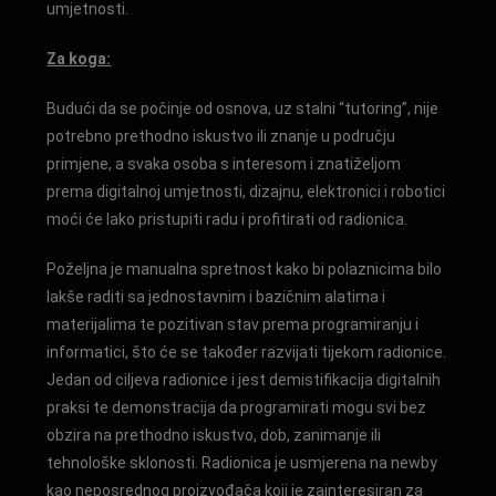
umjetnosti.
Za koga:
Budući da se počinje od osnova, uz stalni “tutoring”, nije
potrebno prethodno iskustvo ili znanje u području
primjene, a svaka osoba s interesom i znatiželjom
prema digitalnoj umjetnosti, dizajnu, elektronici i robotici
moći će lako pristupiti radu i profitirati od radionica.
Poželjna je manualna spretnost kako bi polaznicima bilo
lakše raditi sa jednostavnim i bazičnim alatima i
materijalima te pozitivan stav prema programiranju i
informatici, što će se također razvijati tijekom radionice.
Jedan od ciljeva radionice i jest demistifikacija digitalnih
praksi te demonstracija da programirati mogu svi bez
obzira na prethodno iskustvo, dob, zanimanje ili
tehnološke sklonosti. Radionica je usmjerena na newby
kao neposrednog proizvođača koji je zainteresiran za