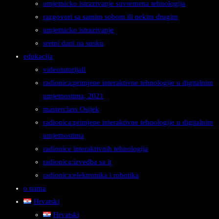
umjetnicko istrazivanje suvremena tehnologija
razgovori sa samim sobom ili nekim drugim
umjetnicko istrazivanje
sretni dani na susku
edukacija
videotutorijali
radionica:primjene interaktivne tehnologije u digitalnim
umjetnostima, 2021
masterclass Osijek
radionica:primjene interaktivne tehnologije u digitalnim
umjetnostima
radionice interaktivnih tehnologija
radionica:izvedba sa it
radionica:elektronika i robotika
o nama
Hrvatski
Hrvatski