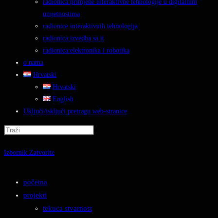
radionica:primjene interaktivne tehnologije u digitalnim
umjetnostima
radionice interaktivnih tehnologija
radionica:izvedba sa it
radionica:elektronika i robotika
o nama
Hrvatski
Hrvatski
English
Uključi/isključi pretragu web-stranice
Izbornik
Zatvorite
početna
projekti
tekuca stvarnost