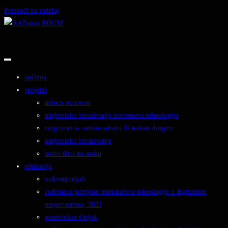
Preskoči na sadržaj
početna
projekti
tekuca stvarnost
umjetnicko istrazivanje suvremena tehnologija
razgovori sa samim sobom ili nekim drugim
umjetnicko istrazivanje
sretni dani na susku
edukacija
videotutorijali
radionica:primjene interaktivne tehnologije u digitalnim
umjetnostima, 2021
masterclass Osijek